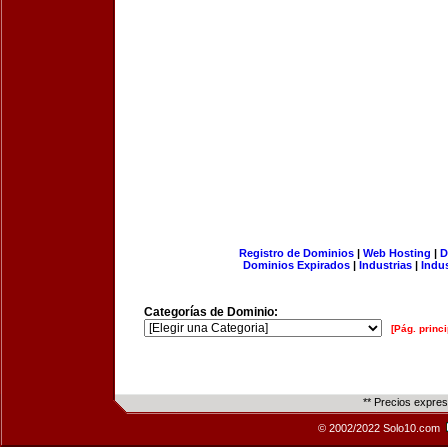
Registro de Dominios
|
Web Hosting
|
D
Dominios Expirados
|
Industrias
|
Indu
Categorías de Dominio:
[Pág. princi
** Precios expre
© 2002/2022 Solo10.com