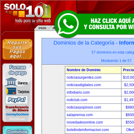
Dominios de la Categoría -
Infor
57 dominios en esta categ
Mostrando 1 de 57
Nombre de Dominio
Precio
noticiasurgentes.com
$10,0
noticiasdigitales.com
$2,50
infodiario.com
$2,00
noticlub.com
$1,49
noticiasyopinion.com
$980
salaprensa.com
$600
novedadesonline.com
$550
boletindeinformacion.com
Ofer