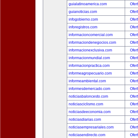
guialatinoamerica.com
Ofer
guianoticias.com
Ofer
infogobierno.com
Ofer
inforegistros.com
Ofer
informacioncomercial.com
Ofer
informaciondenegocios.com
Ofer
informacionexclusiva.com
Ofer
informacionmundial.com
Ofer
informacionpractica.com
Ofer
informeagropecuario.com
Ofer
informeambiental.com
Ofer
informesdemercado.com
Ofer
noticiasbaloncesto.com
Ofer
noticiasciclismo.com
Ofer
noticiasdeeconomia.com
Ofer
noticiasdiarias.com
Ofer
noticiasempresariales.com
Ofer
noticiasendirecto.com
Ofer