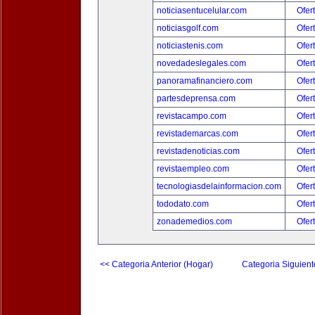
noticiasentucelular.com
Ofer
noticiasgolf.com
Ofer
noticiastenis.com
Ofer
novedadeslegales.com
Ofer
panoramafinanciero.com
Ofer
partesdeprensa.com
Ofer
revistacampo.com
Ofer
revistademarcas.com
Ofer
revistadenoticias.com
Ofer
revistaempleo.com
Ofer
tecnologiasdelainformacion.com
Ofer
tododato.com
Ofer
zonademedios.com
Ofer
<< Categoria Anterior (Hogar)
Categoria Siguient