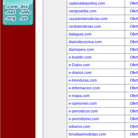
cadenadeportiva.com
Ofer
campoaldia.com
Ofer
cazadordenoticias.com
Ofer
centralnoticias.com
Ofer
dataguia.com
Ofer
diariodecocina.com
Ofer
diarioperu.com
Ofer
e-boletin.com
Ofer
e-Datos.com
Ofer
e-diarios.com
Ofer
e-Honduras.com
Ofer
e-Informacion.com
Ofer
e-mapa.com
Ofer
e-opiniones.com
Ofer
e-periodicos.com
Ofer
e-periodismo.com
Ofer
ediarios.com
Ofer
forodeperiodistas.com
Ofer