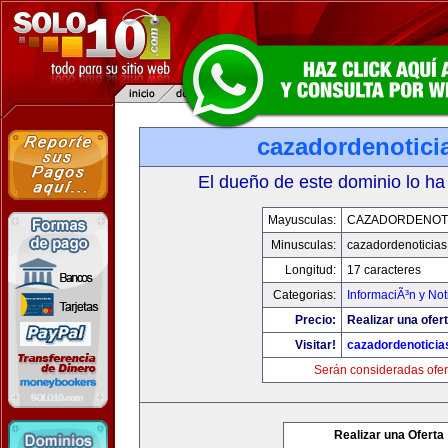
cazadordenotici
El dueño de este dominio lo ha
Mayusculas:
CAZADORDENOTI
Minusculas:
cazadordenoticia
Longitud:
17 caracteres
Categorias:
InformaciÃ³n y Not
Precio:
Realizar una ofert
Visitar!
cazadordenotici
Serán consideradas ofer
Realizar una Oferta