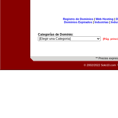
Registro de Dominios
|
Web Hosting
|
D
Dominios Expirados
|
Industrias
|
Indu
Categorías de Dominio:
[Pág. princi
** Precios expre
© 2002/2022 Solo10.com