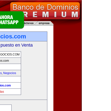
ocios.com
 puesto en Venta
EGOCIOS.COM
os.com
as
,
Negocios
ios.com
tas