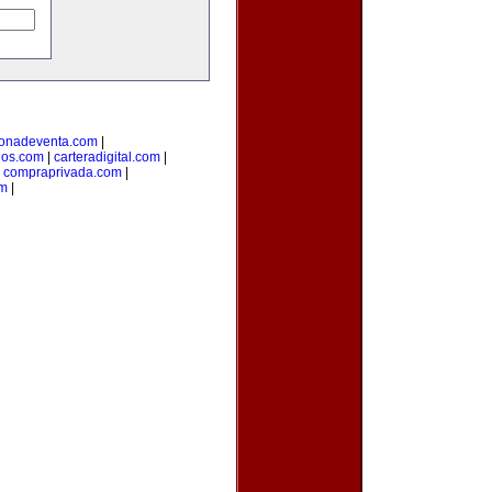
onadeventa.com
|
dos.com
|
carteradigital.com
|
|
compraprivada.com
|
om
|