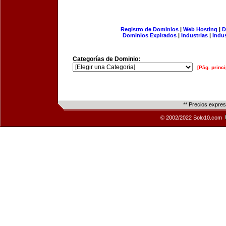
Registro de Dominios
|
Web Hosting
|
D
Dominios Expirados
|
Industrias
|
Indu
Categorías de Dominio:
[Pág. princi
** Precios expre
© 2002/2022 Solo10.com