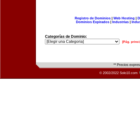
Registro de Dominios
|
Web Hosting
|
D
Dominios Expirados
|
Industrias
|
Indu
Categorías de Dominio:
[Pág. princi
** Precios expre
© 2002/2022 Solo10.com