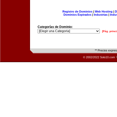
Registro de Dominios
|
Web Hosting
|
D
Dominios Expirados
|
Industrias
|
Indu
Categorías de Dominio:
[Pág. princi
** Precios expre
© 2002/2022 Solo10.com