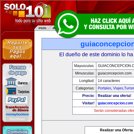
guiaconcepcio
El dueño de este dominio lo ha
Mayusculas:
GUIACONCEPCION.
Minusculas:
guiaconcepcion.com
Longitud:
14 caracteres
Categorias:
Portales
,
Viajes,Turi
Precio:
Realizar una oferta!
Visitar!
guiaconcepcion.com
Serán consideradas ofer
Realizar una Oferta