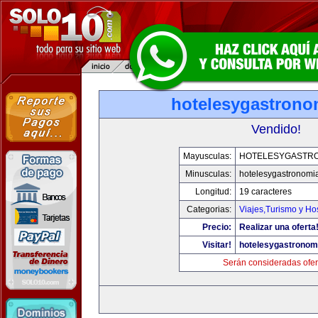
hotelesygastrono
Vendido!
Mayusculas:
HOTELESYGASTR
Minusculas:
hotelesygastronomi
Longitud:
19 caracteres
Categorias:
Viajes,Turismo y H
Precio:
Realizar una oferta
Visitar!
hotelesygastronom
Serán consideradas ofer