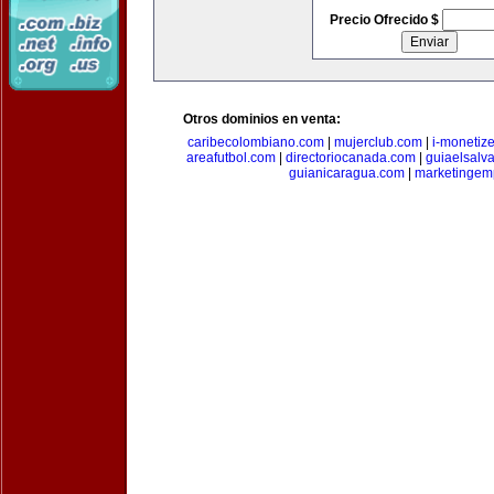
Precio Ofrecido $
Otros dominios en venta:
caribecolombiano.com
|
mujerclub.com
|
i-monetiz
areafutbol.com
|
directoriocanada.com
|
guiaelsalv
guianicaragua.com
|
marketingem