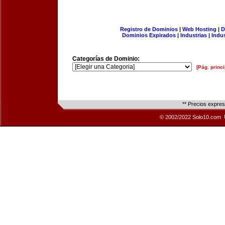
Registro de Dominios
|
Web Hosting
|
D
Dominios Expirados
|
Industrias
|
Indu
Categorías de Dominio:
[Pág. princi
** Precios expre
© 2002/2022 Solo10.com