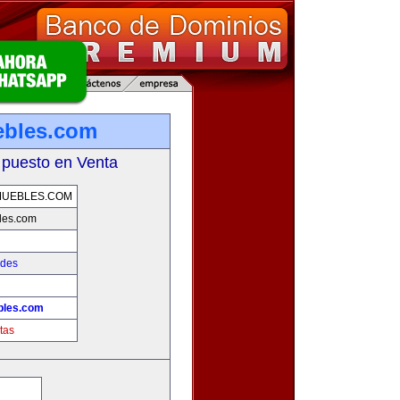
ebles.com
 puesto en Venta
MUEBLES.COM
les.com
ades
bles.com
tas