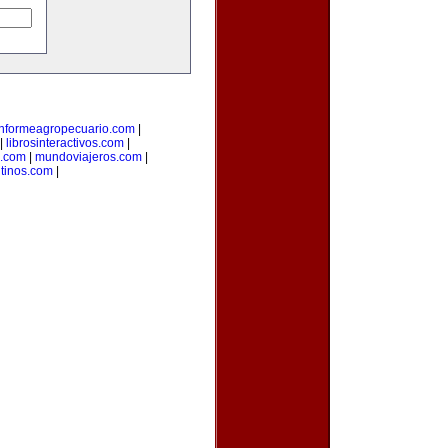
informeagropecuario.com
|
|
librosinteractivos.com
|
s.com
|
mundoviajeros.com
|
tinos.com
|