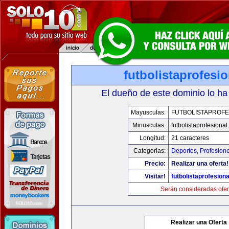
futbolistaprofesi
El dueño de este dominio lo ha
Mayusculas:
FUTBOLISTAPROFE
Minusculas:
futbolistaprofesiona
Longitud:
21 caracteres
Categorias:
Deportes
,
Profesion
Precio:
Realizar una oferta!
Visitar!
futbolistaprofesion
Serán consideradas ofer
Realizar una Oferta