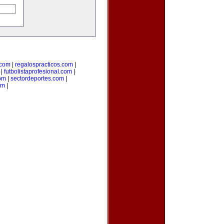
com
|
regalospracticos.com
|
|
futbolistaprofesional.com
|
om
|
sectordeportes.com
|
om
|