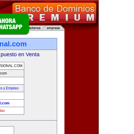
onal.com
 puesto en Venta
SIONAL.COM
l.com
es y Empleo
al.com
tas