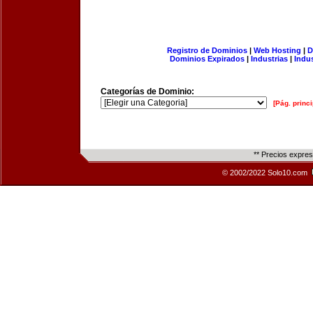
Registro de Dominios
|
Web Hosting
|
D
Dominios Expirados
|
Industrias
|
Indu
Categorías de Dominio:
[Pág. princi
** Precios expre
© 2002/2022 Solo10.com