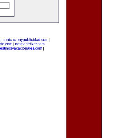
omunicacionypublicidad.com
|
nto.com
|
netmonetizer.com
|
estinosvacacionales.com
|