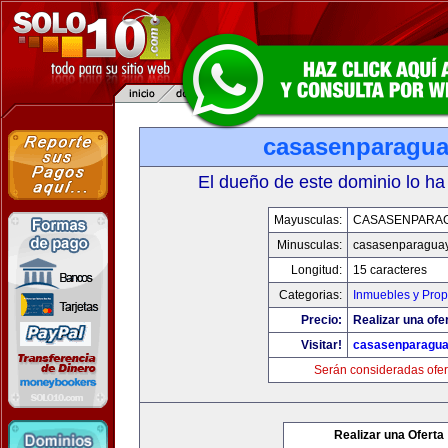
casasenparagu
El dueño de este dominio lo ha
Mayusculas:
CASASENPARA
Minusculas:
casasenparagua
Longitud:
15 caracteres
Categorias:
Inmuebles y Pro
Precio:
Realizar una ofer
Visitar!
casasenparagu
Serán consideradas ofer
Realizar una Oferta