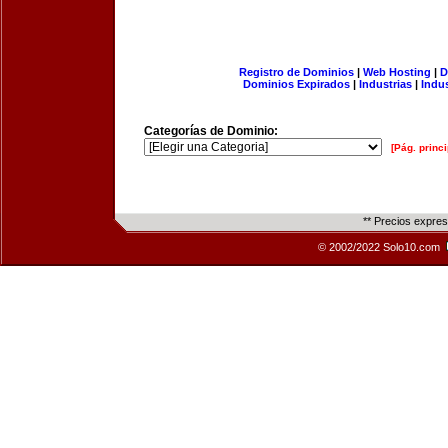
Registro de Dominios
|
Web Hosting
|
D
Dominios Expirados
|
Industrias
|
Indu
Categorías de Dominio:
[Pág. princi
** Precios expre
© 2002/2022 Solo10.com