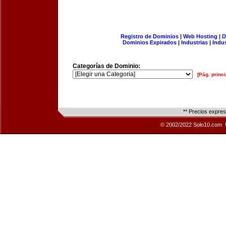
Registro de Dominios
|
Web Hosting
|
D
Dominios Expirados
|
Industrias
|
Indu
Categorías de Dominio:
[Pág. princi
** Precios expre
© 2002/2022 Solo10.com