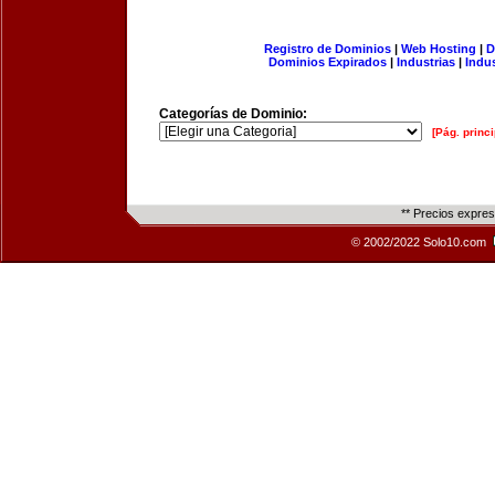
Registro de Dominios
|
Web Hosting
|
D
Dominios Expirados
|
Industrias
|
Indu
Categorías de Dominio:
[Pág. princi
** Precios expre
© 2002/2022 Solo10.com