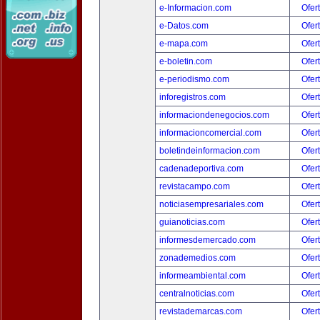
e-Informacion.com
Ofer
e-Datos.com
Ofer
e-mapa.com
Ofer
e-boletin.com
Ofer
e-periodismo.com
Ofer
inforegistros.com
Ofer
informaciondenegocios.com
Ofer
informacioncomercial.com
Ofer
boletindeinformacion.com
Ofer
cadenadeportiva.com
Ofer
revistacampo.com
Ofer
noticiasempresariales.com
Ofer
guianoticias.com
Ofer
informesdemercado.com
Ofer
zonademedios.com
Ofer
informeambiental.com
Ofer
centralnoticias.com
Ofer
revistademarcas.com
Ofer