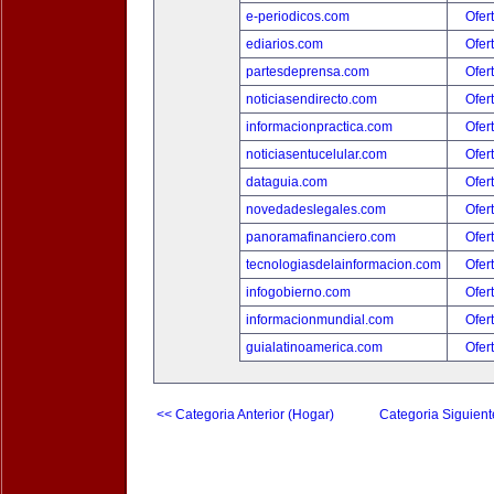
e-periodicos.com
Ofer
ediarios.com
Ofer
partesdeprensa.com
Ofer
noticiasendirecto.com
Ofer
informacionpractica.com
Ofer
noticiasentucelular.com
Ofer
dataguia.com
Ofer
novedadeslegales.com
Ofer
panoramafinanciero.com
Ofer
tecnologiasdelainformacion.com
Ofer
infogobierno.com
Ofer
informacionmundial.com
Ofer
guialatinoamerica.com
Ofer
<< Categoria Anterior (Hogar)
Categoria Siguient