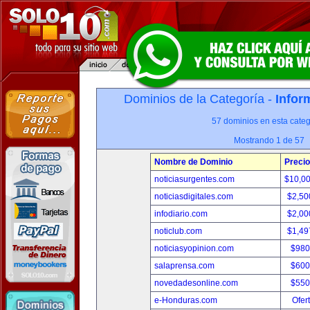
Dominios de la Categoría -
Infor
57 dominios en esta categ
Mostrando 1 de 57
Nombre de Dominio
Precio
noticiasurgentes.com
$10,0
noticiasdigitales.com
$2,50
infodiario.com
$2,00
noticlub.com
$1,49
noticiasyopinion.com
$980
salaprensa.com
$600
novedadesonline.com
$550
e-Honduras.com
Ofer