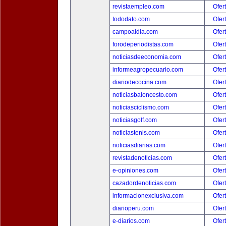
revistaempleo.com
Ofer
tododato.com
Ofer
campoaldia.com
Ofer
forodeperiodistas.com
Ofer
noticiasdeeconomia.com
Ofer
informeagropecuario.com
Ofer
diariodecocina.com
Ofer
noticiasbaloncesto.com
Ofer
noticiasciclismo.com
Ofer
noticiasgolf.com
Ofer
noticiastenis.com
Ofer
noticiasdiarias.com
Ofer
revistadenoticias.com
Ofer
e-opiniones.com
Ofer
cazadordenoticias.com
Ofer
informacionexclusiva.com
Ofer
diarioperu.com
Ofer
e-diarios.com
Ofer